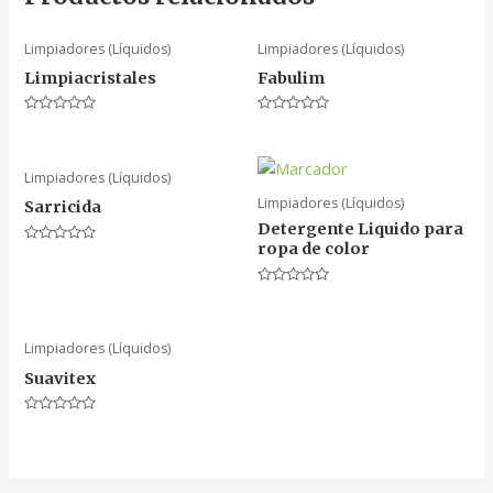
Limpiadores (Líquidos)
Limpiadores (Líquidos)
Limpiacristales
Fabulim
Valorado
Valorado
en
en
0
0
de
de
5
5
Limpiadores (Líquidos)
Limpiadores (Líquidos)
Sarricida
Detergente Liquido para
ropa de color
Valorado
en
0
de
Valorado
5
en
0
de
5
Limpiadores (Líquidos)
Suavitex
Valorado
en
0
de
5