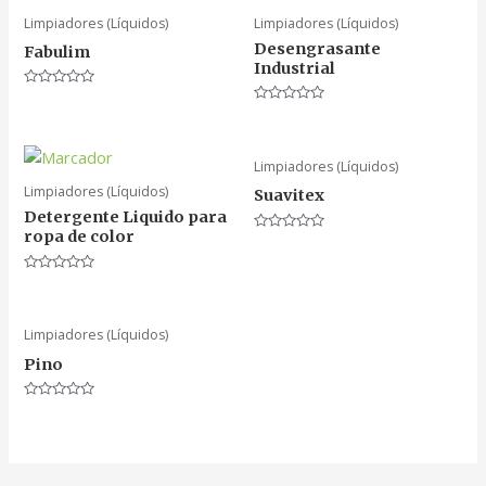
Limpiadores (Líquidos)
Limpiadores (Líquidos)
Desengrasante
Fabulim
Industrial
Valorado
en
Valorado
0
en
de
0
5
de
5
Limpiadores (Líquidos)
Limpiadores (Líquidos)
Suavitex
Detergente Liquido para
ropa de color
Valorado
en
0
de
Valorado
5
en
0
de
5
Limpiadores (Líquidos)
Pino
Valorado
en
0
de
5