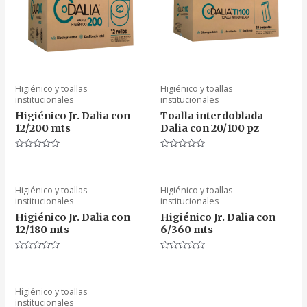
Higiénico y toallas
Higiénico y toallas
institucionales
institucionales
Higiénico Jr. Dalia con
Toalla interdoblada
12/200 mts
Dalia con 20/100 pz
Valorado
Valorado
en
en
0
0
de
de
5
5
Higiénico y toallas
Higiénico y toallas
institucionales
institucionales
Higiénico Jr. Dalia con
Higiénico Jr. Dalia con
12/180 mts
6/360 mts
Valorado
Valorado
en
en
0
0
de
de
5
5
Higiénico y toallas
institucionales