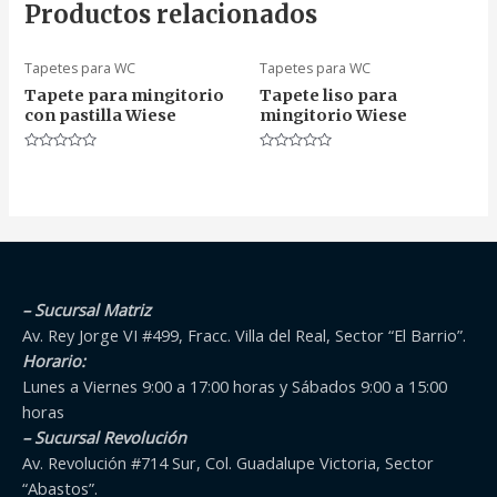
Productos relacionados
Tapetes para WC
Tapetes para WC
Tapete para mingitorio
Tapete liso para
con pastilla Wiese
mingitorio Wiese
Valorado
Valorado
en
en
0
0
de
de
5
5
– Sucursal Matriz
Av. Rey Jorge VI #499, Fracc. Villa del Real, Sector “El Barrio”.
Horario:
Lunes a Viernes 9:00 a 17:00 horas y Sábados 9:00 a 15:00
horas
– Sucursal Revolución
Av. Revolución #714 Sur, Col. Guadalupe Victoria, Sector
“Abastos”.