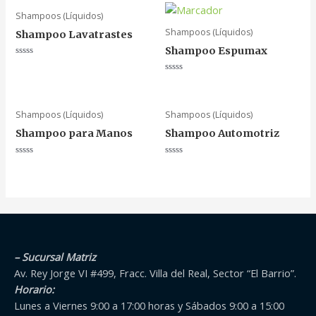
Shampoos (Líquidos)
Shampoos (Líquidos)
Shampoo Lavatrastes
Shampoo Espumax
Valorado
en
Valorado
0
en
de
0
5
de
5
Shampoos (Líquidos)
Shampoos (Líquidos)
Shampoo para Manos
Shampoo Automotriz
Valorado
Valorado
en
en
0
0
de
de
5
5
– Sucursal Matriz
Av. Rey Jorge VI #499, Fracc. Villa del Real, Sector “El Barrio”.
Horario:
Lunes a Viernes 9:00 a 17:00 horas y Sábados 9:00 a 15:00