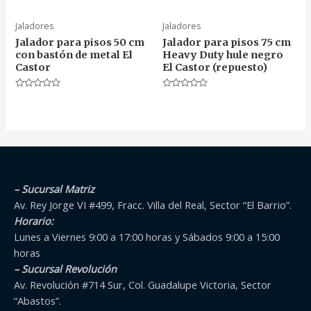
0
0
de
de
5
5
Jaladores
Jaladores
Jalador para pisos 50 cm
Jalador para pisos 75 cm
con bastón de metal El
Heavy Duty hule negro
Castor
El Castor (repuesto)
Valorado
Valorado
en
en
0
0
de
de
5
5
– Sucursal Matriz
Av. Rey Jorge VI #499, Fracc. Villa del Real, Sector “El Barrio”.
Horario:
Lunes a Viernes 9:00 a 17:00 horas y Sábados 9:00 a 15:00
horas
– Sucursal Revolución
Av. Revolución #714 Sur, Col. Guadalupe Victoria, Sector
“Abastos”.