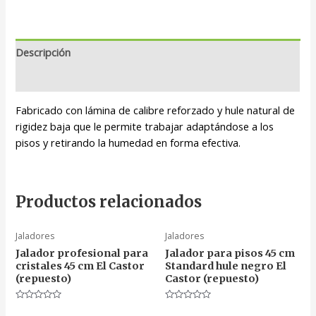
Descripción
Valoraciones (0)
Fabricado con lámina de calibre reforzado y hule natural de
rigidez baja que le permite trabajar adaptándose a los
pisos y retirando la humedad en forma efectiva.
Productos relacionados
Jaladores
Jaladores
Jalador profesional para
Jalador para pisos 45 cm
cristales 45 cm El Castor
Standard hule negro El
(repuesto)
Castor (repuesto)
Valorado
Valorado
en
en