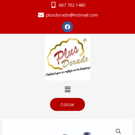
Ir
667 762 1480
al
plusdorado@hotmail.com
contenido
F
a
c
e
b
o
o
k
Menú
Cotizar