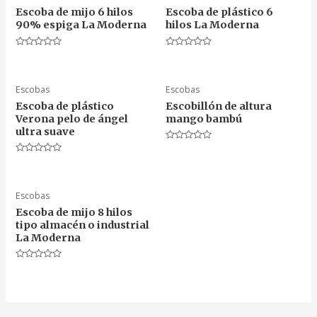
Escoba de mijo 6 hilos
Escoba de plástico 6
90% espiga La Moderna
hilos La Moderna
Valorado
Valorado
en
en
0
0
de
de
5
5
Escobas
Escobas
Escoba de plástico
Escobillón de altura
Verona pelo de ángel
mango bambú
ultra suave
Valorado
en
Valorado
0
en
de
0
5
de
5
Escobas
Escoba de mijo 8 hilos
tipo almacén o industrial
La Moderna
Valorado
en
0
de
5