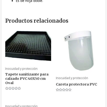
Es de hoja doble.
Productos relacionados
Inocuidad y protección
Tapete sanitizante para
Inocuidad y protección
calzado PVC 40X50 cm
Oval
Careta protectora PVC
Valorado
Valorado
en
en
0
0
de
de
5
5
Inocuidad y protección