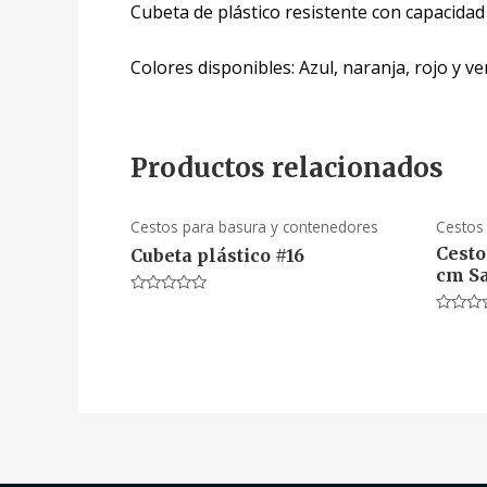
Cubeta de plástico resistente con capacidad 
Colores disponibles: Azul, naranja, rojo y ve
Productos relacionados
Cestos para basura y contenedores
Cestos
Cesto
Cubeta plástico #16
cm S
Valorado
en
Valorad
0
en
de
0
5
de
5