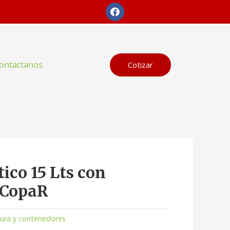
F
a
c
e
b
o
o
ontactanos
Cotizar
k
ico 15 Lts con
 CopaR
ura y contenedores