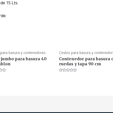
de 15 Lts.
rde.
 para basura y contenedores
Cestos para basura y contenedo
 jumbo para basura 40
Contenedor para basura 
ablon
ruedas y tapa 90 cm
o
Valorado
en
0
de
5