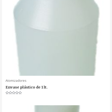
Atomizadores
Envase plástico de 1 lt.
Valorado
en
0
de
5