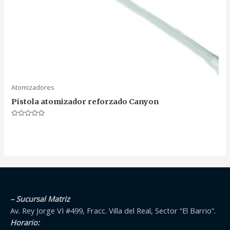
Atomizadores
Pistola atomizador reforzado Canyon
Valorado
en
0
de
5
– Sucursal Matriz
Av. Rey Jorge VI #499, Fracc. Villa del Real, Sector “El Barrio”.
Horario: