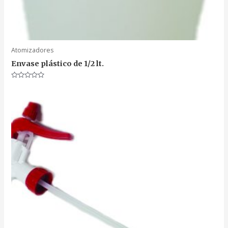
Atomizadores
Envase plástico de 1/2 lt.
Valorado
en
0
de
5