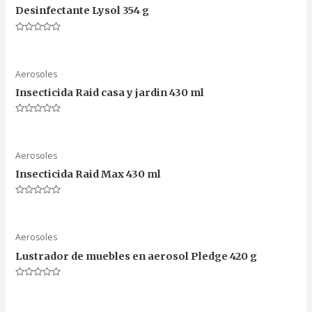
Desinfectante Lysol 354 g
Valorado
en
0
de
5
Aerosoles
Insecticida Raid casa y jardin 430 ml
Valorado
en
0
de
5
Aerosoles
Insecticida Raid Max 430 ml
Valorado
en
0
de
5
Aerosoles
Lustrador de muebles en aerosol Pledge 420 g
Valorado
en
0
de